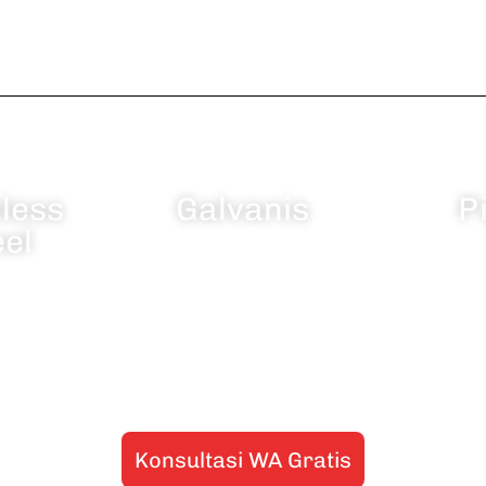
nless
Galvanis
P
eel
Konsultasi WA Gratis