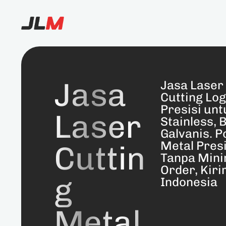
Jasa
Jasa Laser
Cutting Lo
Presisi unt
Laser
Stainless, 
Galvanis. P
Metal Presi
Cuttin
Tanpa Min
Order, Kiri
g
Indonesia
Metal