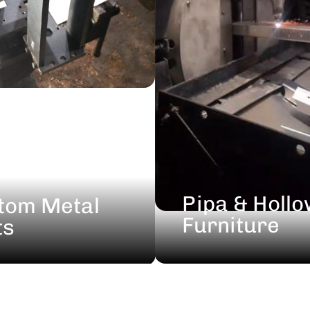
Pipa & Holl
tom Metal
Furniture
ts