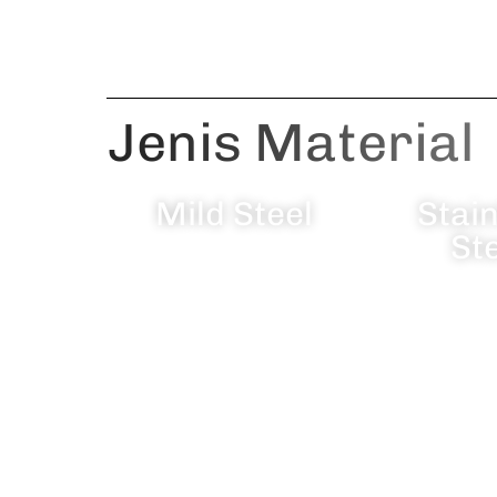
Jenis Material
Mild Steel
Stai
St