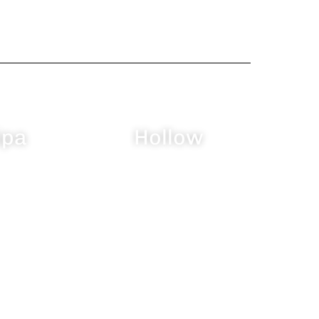
ipa
Hollow